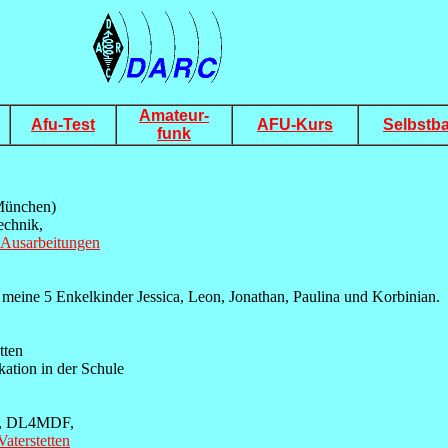
Amateur-
Afu-Test
AFU-Kurs
Selbstb
funk
 München)
echnik,
Ausarbeitungen
 meine 5 Enkelkinder Jessica, Leon, Jonathan, Paulina und Korbinian.
tten
ation in der Schule
my, DL4MDF,
aterstetten