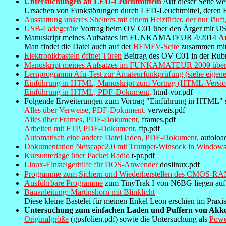
Untersuchungen an LED-Leuchtmitteln
Auf dieser Seite w
Ursachen von Funkstörungen durch LED-Leuchtmittel, deren E
Ausstattung unseres Shelters mit einem Heizlüfter, der nur läu
USB-Ladegeräte
Vortrag beim OV C01 über den Ärger mit US
Manuskript meines Aufsatzes im FUNKAMATEUR 4/2014
An
Man findet die Datei auch auf der
BEMFV-Seite
zusammen mi
Elektronikbasteln öffnet Türen
Beitrag des OV C01 in der Rub
Manuskript meines Aufsatzes im FUNKAMATEUR 2009 übe
Lernprogramm Afu-Test zur Amateurfunkprüfung (siehe eigene
Einführung in HTML, Manuskript zum Vortrag (HTML-Versio
Einführung in HTML, PDF-Dokument,
html-vor.pdf
Folgende Erweiterungen zum Vortrag "Einführung in HTML" 
Alles über Verweise, PDF-Dokument,
verweis.pdf
Alles über Frames, PDF-Dokument,
frames.pdf
Arbeiten mit FTP, PDF-Dokument,
ftp.pdf
Automatisch eine andere Datei laden, PDF-Dokument,
autoloa
Dokumentation Netscape2.0 mit Trumpet-Winsock in Windows
Kursunterlage über Packet Radio
t-pr.pdf
Linux-Einsteigerhilfe für DOS-Anwender
doslinux.pdf
Programme zum Sichern und Wiederherstellen des CMOS-R
Ausführbare Programme
zum TinyTrak I von N6BG liegen auf ei
Bauanleitung: Martinshorn mit Blinklicht
Diese kleine Bastelei für meinen Enkel Leon erschien im Praxi
Untersuchung zum einfachen Laden und Puffern von Akk
Originalgröße
(gpsfolien.pdf) sowie die Untersuchung als
Powe