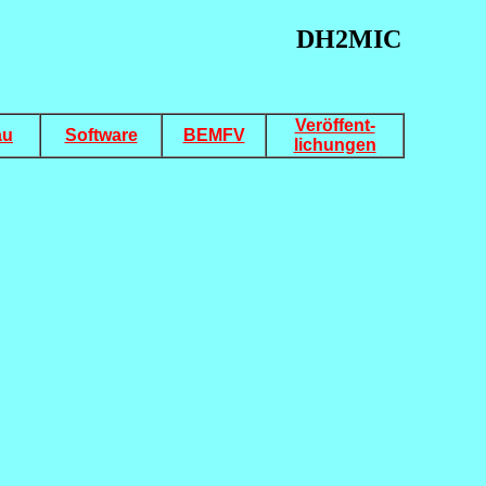
DH2MIC
Veröffent-
au
Software
BEMFV
lichungen