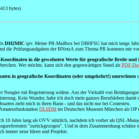
413 bytes)
als
DH2MIC
qrv. Meine PR-Mailbox bei DB0FSG hat mich lange Jahre m
 und die Prüfungsaufgaben der BNetzA zum Thema PR kommen mir vor 
ordinaten in die gewohnten Werte für geografische Breite und
erbrechen. Wer möchte, kann sich den gegenwärtigen Stand als
PDF-Dok
ten in geografische Koordinaten (oder umgekehrt!) umrechnen
u
r Neugier mit Begeisterung widme. Aus der Vielzahl von Betätigungsmög
lisierung. Kein Wunder, habe ich doch mein ganzes Berufsleben damit v
bsarten zieht mich in ihren Bann - und das nicht nur bei Contesten.
 Amateurfunkstation
DL0DM
im Deutschen Museum München als OP und A
h 10 Jahre lang als OVV nützlich, nachdem ich vorher als QSL-Manager 
ildungsreferenten "zurückgezogen". Und in dem Zusammenhang
schätze 
rch immer neue Ideen und Projekte.