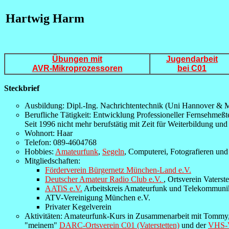
Hartwig Harm
Übungen mit
Jugendarbeit
AVR-Mikroprozessoren
bei C01
Steckbrief
Ausbildung: Dipl.-Ing. Nachrichtentechnik (Uni Hannover &
Berufliche Tätigkeit: Entwicklung Professioneller Fernsehmeßt
Seit 1996 nicht mehr berufstätig mit Zeit für Weiterbildung und
Wohnort: Haar
Telefon: 089-4604768
Hobbies:
Amateurfunk
,
Segeln
, Computerei, Fotografieren und
Mitgliedschaften:
Förderverein Bürgernetz München-Land e.V.
Deutscher Amateur Radio Club e.V.
, Ortsverein Vaterste
AATiS e.V.
Arbeitskreis Amateurfunk und Telekommunik
ATV-Vereinigung München e.V.
Privater Kegelverein
Aktivitäten: Amateurfunk-Kurs in Zusammenarbeit mit Tom
"meinem"
DARC-Ortsverein C01 (Vaterstetten)
und der
VHS-V