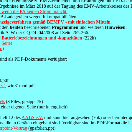
erden Erkenntnisse zu EMV-Problemen und Erfahrungen mit LED-Leuchtm
rgebnisse im März 2018 auf der Tagung des EMV-Arbeitskreises des 
ft, wenn die PA keinen Strom braucht.
B-Ladegeräten wegen Inkompatibilitäten
zeigeverfahren gemäß BEMFV - mit einfachen Mitteln.
t den
beiden
beschriebenen
Programmen
und weiteren
Hinweisen
.
rik AJW der CQ DL 04/2008 auf Seite 265-266.
r
Batteriebezeichnungen und -kapazitäten
(222k)
 Seite)
n)
sind als PDF-Dokumente verfügbar:
d.pdf
3.1
win31mod.pdf
AMs
(8 Files, gezippt 7k)
ner eigenen Seite (nur in englisch)
sheft 12 des
AATiS e.V.
und kann hier angesehen (76k) oder herunter g
us
, die in Geräten eingebaut sind. Verfügbar sind im PDF-Format die
U
rpoint-Vortrag
(gpsfolien.ppt).