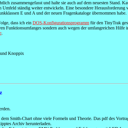
htlich zusammengefasst und halte sie auch auf dem neuesten Stand. Ka
ein Umfeld ständig weiter entwickeln. Eine besondere Herausforderun
unkklassen E und A und der neuen Fragenkataloge übernommen habe.
Folge, dass ich ein
DOS-Konfigurationsprogramm
für den TinyTrak ges
ren Funktionsumfanges sondern auch wegen der umfangreichen Hilfe inte
e
.
x und Knoppix
z
erden.
 dem Smith-Chart ohne viele Formeln und Theorie. Das pdf des Vortra
zipptes Archiv herunterladen.