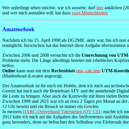
Wer unbedingt sehen möchte, wie ich aussehe, darf
hier
anklicken (20
und wer mich anmailen will, hat dazu
zwei Möglichkeiten
Amateurfunk
Nachdem ich bis 15. April 1998 als DG2MIC aktiv war, bin ich nun 
ermöglicht. Inzwischen hat das Internet diese Aufgabe übernommen
Zwischen 2006 und 2008 versuchte ich die
Umrechnung von UTM-Ko
Probleme mehr. Die Länge allerdings bereitet mir erhebliches Kopfz
helfen.
Online
kann man mit dem
Rechenblatt
utm_calc.htm
UTM-Koordina
(Maidenhead-)Locator angezeigt.
Der Amateurfunk ist für mich ein Hobby, dem ich mich aus technische
Gereizt hat mich auch die Betriebsart ATV und die anstehende Digita
die Leute zu bringen. Aber auch die Kurzwelle mit ihren vielen Betrie
Zwischen 1999 und 2021 war ich an etwa 2 Tagen pro Monat an der
12 Uhr besetzt und ein Besuch ist immer ein Gewinn.
In meinem
DARC-Ortsverband Vaterstetten (OV C01)
machte ich mic
2012 habe ich mich auf die Aufgaben des Stellvertreters und Ausb
ganz besonders, denn sie befruchtet den Selbstbau von Elektronik du