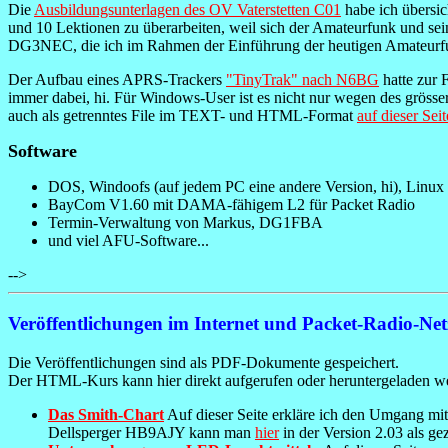
Die
Ausbildungsunterlagen des OV Vaterstetten C01
habe ich übersic
und 10 Lektionen zu überarbeiten, weil sich der Amateurfunk und s
DG3NEC, die ich im Rahmen der Einführung der heutigen Amateurf
Der Aufbau eines APRS-Trackers
"TinyTrak" nach N6BG
hatte zur 
immer dabei, hi. Für Windows-User ist es nicht nur wegen des grösse
auch als getrenntes File im TEXT- und HTML-Format
auf dieser Seit
Software
DOS, Windoofs (auf jedem PC eine andere Version, hi), Linu
BayCom V1.60 mit DAMA-fähigem L2 für Packet Radio
Termin-Verwaltung von Markus, DG1FBA
und viel AFU-Software...
-->
Veröffentlichungen im Internet und Packet-Radio-Net
Die Veröffentlichungen sind als PDF-Dokumente gespeichert.
Der HTML-Kurs kann hier direkt aufgerufen oder heruntergeladen w
Das Smith-Chart
Auf dieser Seite erkläre ich den Umgang mit
Dellsperger HB9AJY kann man
hier
in der Version 2.03 als ge